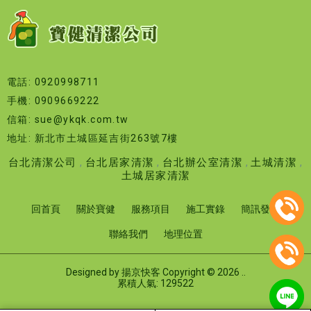
電話: 0920998711
手機: 0909669222
信箱: sue@ykqk.com.tw
地址: 新北市土城區延吉街263號7樓
台北清潔公司
台北居家清潔
台北辦公室清潔
土城清潔
土城居家清潔
回首頁
關於寶健
服務項目
施工實錄
簡訊發送
聯絡我們
地理位置
Designed by
揚京快客
Copyright © 2026
..
累積人氣: 129522