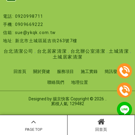
電話: 0920998711
手機: 0909669222
信箱: sue@ykqk.com.tw
地址: 新北市土城區延吉街263號7樓
台北清潔公司
台北居家清潔
台北辦公室清潔
土城清潔
土城居家清潔
回首頁
關於寶健
服務項目
施工實錄
簡訊發送
聯絡我們
地理位置
Designed by
揚京快客
Copyright © 2026
..
累積人氣: 129482
PAGE TOP
回首頁