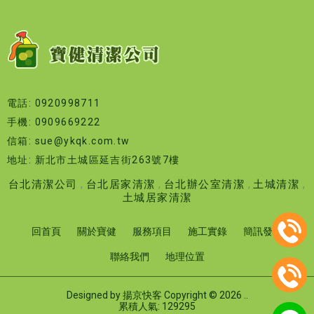
電話: 0920998711
手機: 0909669222
信箱: sue@ykqk.com.tw
地址: 新北市土城區延吉街263號7樓
台北清潔公司
台北居家清潔
台北辦公室清潔
土城清潔
土城居家清潔
回首頁
關於寶健
服務項目
施工實錄
簡訊發送
聯絡我們
地理位置
Designed by
揚京快客
Copyright © 2026
..
累積人氣: 129295