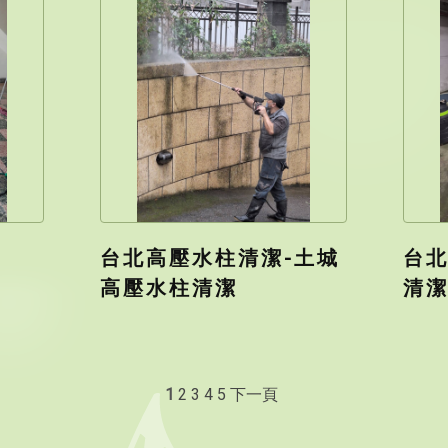
台北高壓水柱清潔-土城
台北
高壓水柱清潔
清
1
2
3
4
5
下一頁