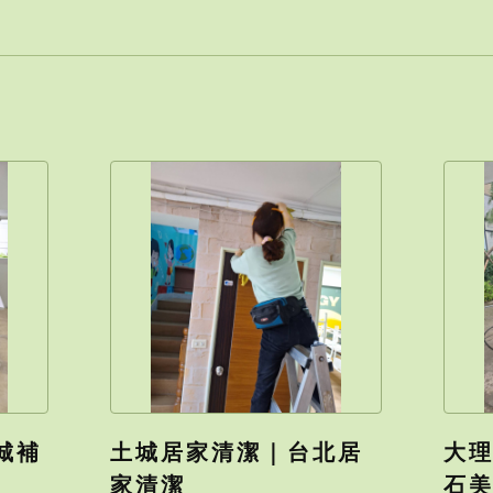
城補
土城居家清潔｜台北居
大
家清潔
石